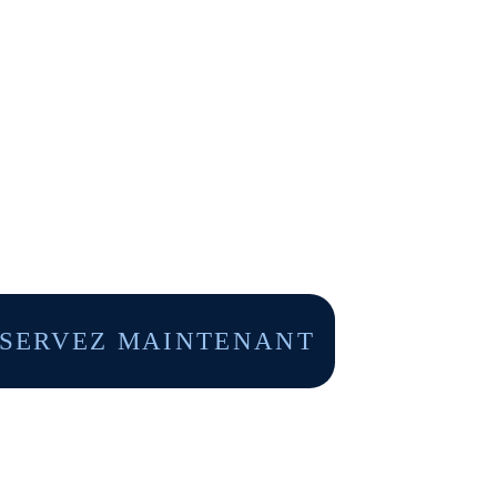
 la Corse
villages, ses montagnes, organisez votre visite avec 
i
apoléon Bonaparte
oléon Bonaparte. Prise en charge ponctuelle pour vos dépar
ation 7j/7.
SERVEZ MAINTENANT